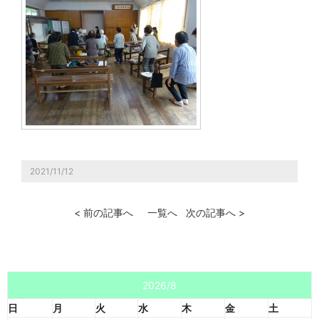
2021/11/12
< 前の記事へ
一覧へ
次の記事へ >
2026/8
日
月
火
水
木
金
土